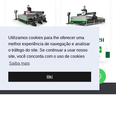
Utilizamos cookies para lhe oferecer uma
SOLID
TAF 4 EIXOS
SOLID
LONG 2H
melhor experiência de navegação e analisar
ROUTER CNC
ROUTER CNC
o tráfego do site. Se continuar a usar nosso
site, você concorda com o uso de cookies
Saiba mais
Ok!
Endereço
Rua José Theodoro Ribeiro, 2555
Bairro Ilha da Figueira