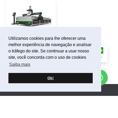
Utilizamos cookies para lhe oferecer uma
SOLID
LONG 2H
melhor experiência de navegação e analisar
ROUTER CNC
o tráfego do site. Se continuar a usar nosso
site, você concorda com o uso de cookies
Saiba mais
Ok!
Endereço
Rua José Theodoro Ribeiro, 2555
Bairro Ilha da Figueira