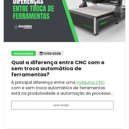
Informativo
11/05/2026
Qual a diferença entre CNC com e
sem troca automática de
ferramentas?
A principal diferença entre uma
máquina CNC
com e sem troca automática de ferramentas
está na produtividade e automação do processo.
Entenda como funciona cada sistema, suas
vantagens, aplicações na marcenaria e qual
Leia mais...
router CNC atende melhor sua produção.