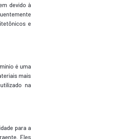
gem devido à
equentemente
itetônicos e
umínio é uma
teriais mais
tilizado na
idade para a
raente. Eles