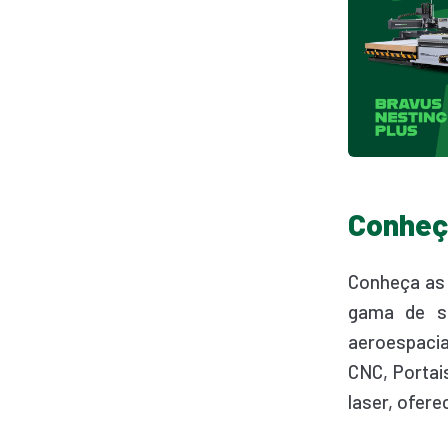
Conheç
Conheça a
gama de se
aeroespacia
CNC, Portai
laser, ofer