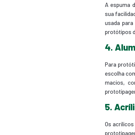
A espuma de
sua facilid
usada para 
protótipos 
4. Alum
Para protót
escolha com
macios, co
prototipage
5. Acríl
Os acrílico
prototipage