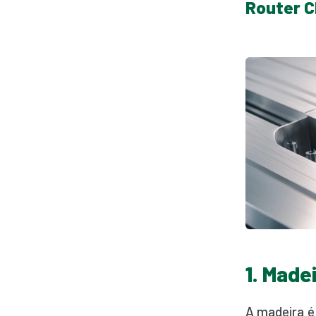
Router 
1. Made
A madeira é