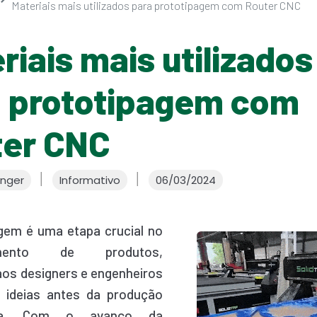
Materiais mais utilizados para prototipagem com Router CNC
riais mais utilizados
 prototipagem com
ter CNC
│
│
inger
Informativo
06/03/2024
gem é uma etapa crucial no
vimento de produtos,
aos designers e engenheiros
s ideias antes da produção
a. Com o avanço da