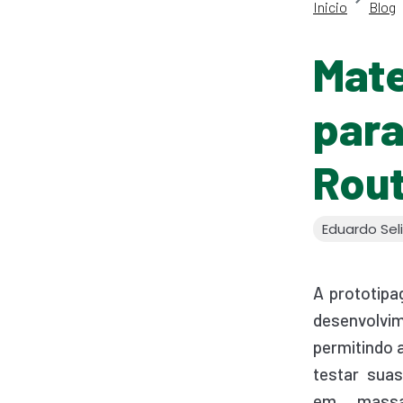
Inicio
Blog
Mate
para
Rou
Eduardo Sel
A prototipa
desenvol
permitindo 
testar sua
em mass