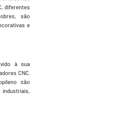
, diferentes
obres, são
ecorativas e
evido à sua
eadores CNC.
opileno são
ndustriais,