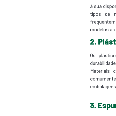
à sua dispo
tipos de 
frequenteme
modelos arq
2. Plás
Os plástic
durabilidad
Materiais 
comumente 
embalagens
3. Espu