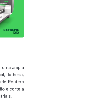
er uma ampla
, lutheria,
esde Routers
ão e corte a
riais.